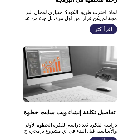
لماذا اخترت طريق الكود؟ اختياري لمجال البر
مجة لم يكن قرارا من اول مرة، بل جاء من عد
ة عوامل مختلفة سأذكر بعض منهم وهم: الابتكا
إقرأ أكثر
ر البرمجة تعطيك قوة عمل شيء من لا شيء،
حيث انها أشبه بامتلاك عصا سحرية يمكنك بها بن
اء أدوات، حلول، أو عوالم رقمية كاملة بمجرد ك
تابة الاكواد. حل المشكلات أنا شخص يستمتع
[…]
تفاصيل تكلفة إنشاء ويب سايت خطوة
بخطوة
دراسة الفكرة تُعد دراسة الفكرة الخطوة الأولى
والأساسية قبل البدء في أي مشروع برمجي، ح
يث تساعد على تحويل التصور المبدئي إلى رؤية