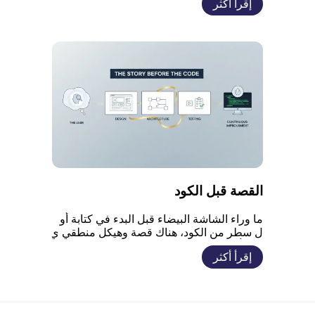
إقرأ أكثر
واضحة قابلة للتنفيذ، وتقلل من المخاطر المحت
ملة في المراحل اللاحقة. عناصر دراسة الفكرة
تحديد الهدف الأساسي: توضيح المشكلة التي يح
لها التطبيق بدقة. تحليل الجمهور المستهدف: فه
م احتياجات المستخدمين وسلوكهم الرقمي. در
اسة السوق والمنافسين: […]
القصة قبل الكود
ما وراء الشاشة البيضاء قبل البدء في كتابة أو
ل سطر من الكود، هناك قصة وهيكل منطقي ي
جب أن يصنع بدقة لضمان نجاح العمل. القصة ق
إقرأ أكثر
بل الكود أن يكون الكود مجرد وسيلة لتحقيق م
فهوم مسبق، وليس بناء عشوائي للوظائف. الر
ؤية الواضحة تمنع تشتيت الجهد وتضمن أن كل
ميزة تساعد كل هدف حقيقي يحتاجه المستخد
م في النهاية. […]