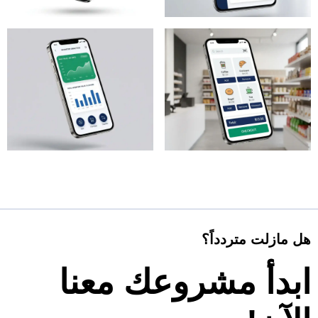
هل مازلت متردداً؟
ابدأ مشروعك معنا