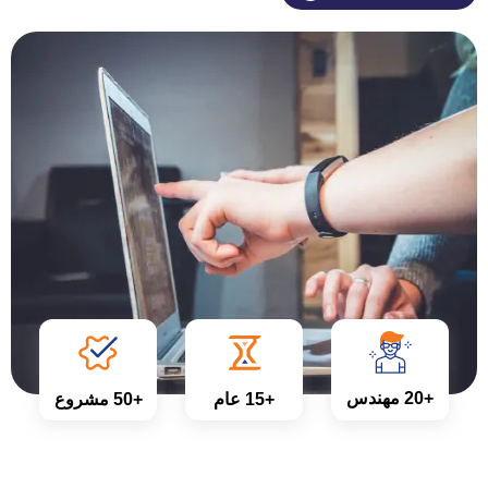
+20 مهندس
+15 عام
+50 مشروع