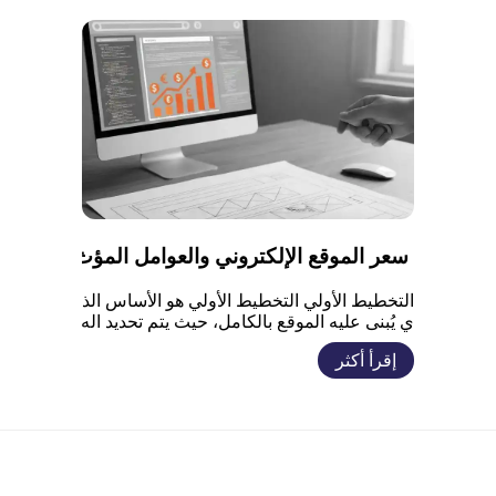
تسوق وزيادة المبيعات لماذا تعتبر سرعة تحميل
الصفحات أمرًا بالغ الأهمية؟ لماذا يعتبر التسوق
على مدار الساعة ميزة تنافسية؟ أهمية […]
سعر الموقع الإلكتروني والعوامل المؤث
رة فيه
التخطيط الأولي التخطيط الأولي هو الأساس الذ
ي يُبنى عليه الموقع بالكامل، حيث يتم تحديد اله
دف من الموقع وطبيعة الجمهور المستهدف وال
إقرأ أكثر
نتائج المتوقعة. كلما كان التخطيط واضحًا منذ ال
بداية، قلّ عدد التعديلات لاحقًا وانخفضت التكل
فة الإجمالية. عناصر التخطيط المؤثرة على الس
عر تحديد هدف الموقع: توضيح طبيعة الموقع ي
ساعد على تقدير حجم العمل المطلوب بدقة. ر
سم الهيكل […]