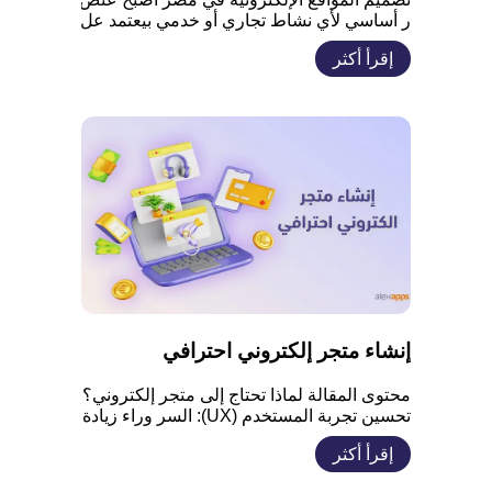
ر أساسي لأي نشاط تجاري أو خدمي بيعتمد عل
ى الوجود الرقمي. الموقع مش مجرد شكل، لكن
إقرأ أكثر
ه أداة لتنظيم الخدمات، عرض المعلومات، وتح
سين التواصل مع العملاء. مع زيادة استخدام الإن
ترنت، بقى الموقع الإلكتروني جزء مباشر من ت
جربة العميل واتخاذ قرار الشراء. أهمية تصميم
موقع إلكتروني احترافي فى مصر تصميم موقع
[…]
إنشاء متجر إلكتروني احترافي
محتوى المقالة لماذا تحتاج إلى متجر إلكتروني؟
تحسين تجربة المستخدم (UX): السر وراء زيادة
الشراء وتقليل التخلي عن العربة كيف يؤثر تحس
إقرأ أكثر
ين تجربة المستخدم على نجاح المتجر؟ أهمية م
حرك البحث الداخلي القوي في تحسين تجربة ال